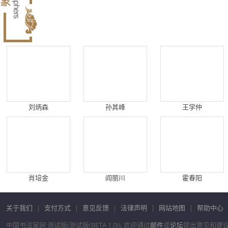
刘炳森
孙其峰
王学仲
肖培金
阎丽川
霍春阳
关于我们
|
支付方式
|
意见反馈
|
法律声明
|
网站地图
|
帮助中心
中国书法家网 测试版(测试版(BETA 1.0)), 欢迎通过
邮件
或
论坛
提出意见和建