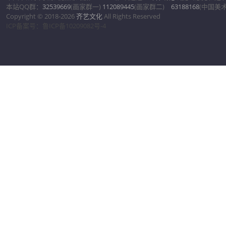
本站QQ群：
32539669
(画家群一)
112089445
(画家群二)
63188168
(中国美
Copyright © 2018-2026
齐艺文化
All Rights Reserved
ICP备案号：鲁ICP备10209082号-4