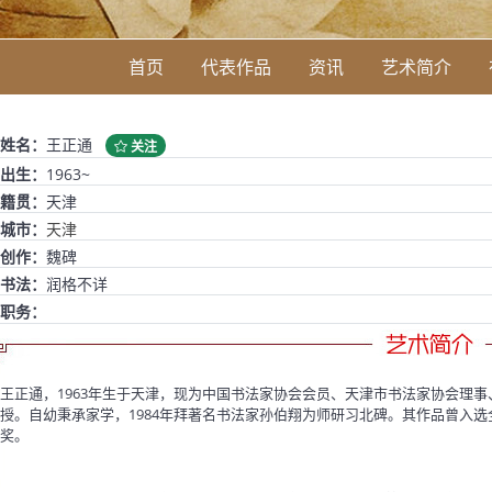
首页
代表作品
资讯
艺术简介
姓名：
王正通
关注
出生：
1963~
籍贯：
天津
城市：
天津
创作：
魏碑
书法：
润格不详
职务：
王正通，1963年生于天津，现为中国书法家协会会员、天津市书法家协会理
授。自幼秉承家学，1984年拜著名书法家孙伯翔为师研习北碑。其作品曾入
奖。