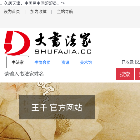
。
久居天津，中国民主同盟盟员。">
设为首页
|
加为收藏
|
全站导航
已收录书法
书协会员
资讯
美术馆
书法家
搜索
王千 官方网站