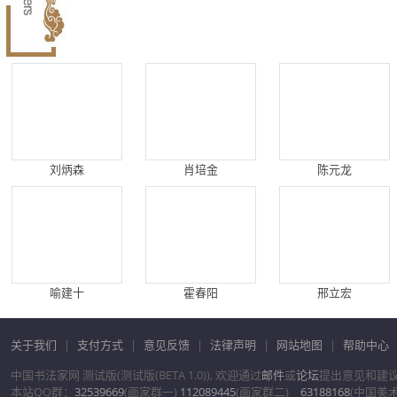
刘炳森
肖培金
陈元龙
喻建十
霍春阳
邢立宏
关于我们
|
支付方式
|
意见反馈
|
法律声明
|
网站地图
|
帮助中心
中国书法家网 测试版(测试版(BETA 1.0)), 欢迎通过
邮件
或
论坛
提出意见和建
本站QQ群：
32539669
(画家群一)
112089445
(画家群二)
63188168
(中国美