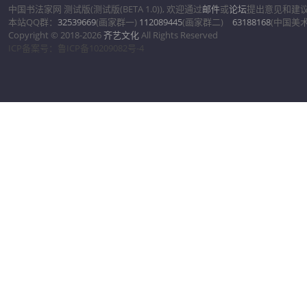
中国书法家网 测试版(测试版(BETA 1.0)), 欢迎通过
邮件
或
论坛
提出意见和建
本站QQ群：
32539669
(画家群一)
112089445
(画家群二)
63188168
(中国美
Copyright © 2018-2026
齐艺文化
All Rights Reserved
ICP备案号：鲁ICP备10209082号-4