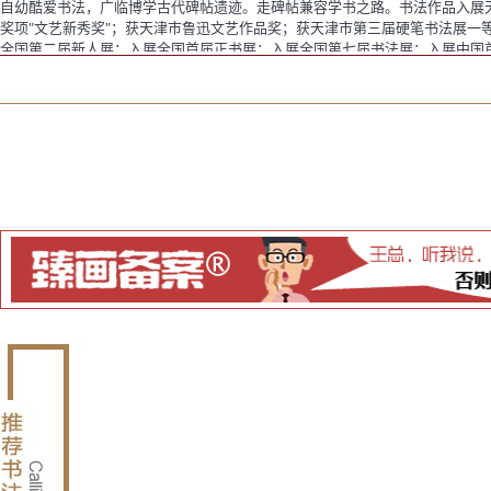
自幼酷爱书法，广临博学古代碑帖遗迹。走碑帖兼容学书之路。书法作品入展天
奖项"文艺新秀奖"；获天津市鲁迅文艺作品奖；获天津市第三届硬笔书法展一等
全国第二届新人展；入展全国首届正书展；入展全国第七届书法展；入展中国首
代表书家&qu..