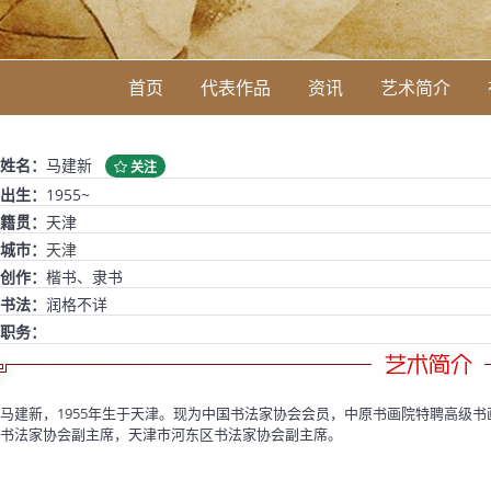
首页
代表作品
资讯
艺术简介
姓名：
马建新
关注
出生：
1955~
籍贯：
天津
城市：
天津
创作：
楷书、隶书
书法：
润格不详
职务：
马建新，1955年生于天津。现为中国书法家协会会员，中原书画院特聘高级
书法家协会副主席，天津市河东区书法家协会副主席。