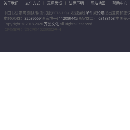
关于我们
|
支付方式
|
意见反馈
|
法律声明
|
网站地图
|
帮助中心
中国书法家网 测试版(测试版(BETA 1.0)), 欢迎通过
邮件
或
论坛
提出意见和建
本站QQ群：
32539669
(画家群一)
112089445
(画家群二)
63188168
(中国美
Copyright © 2018-2026
齐艺文化
All Rights Reserved
ICP备案号：鲁ICP备10209082号-4