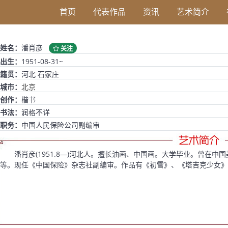
首页
代表作品
资讯
艺术简介
姓名：
潘肖彦
关注
出生：
1951-08-31~
籍贯：
河北 石家庄
城市：
北京
创作：
楷书
书法：
润格不详
职务：
中国人民保险公司副编审
潘肖彦(1951.8—)河北人。擅长油画、中国画。大学毕业。曾在中国
等。现任《中国保险》杂志社副编审。作品有《初雪》、《塔吉克少女》