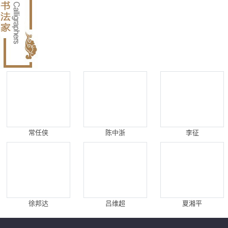
常任侠
陈中浙
李征
徐邦达
吕维超
夏湘平